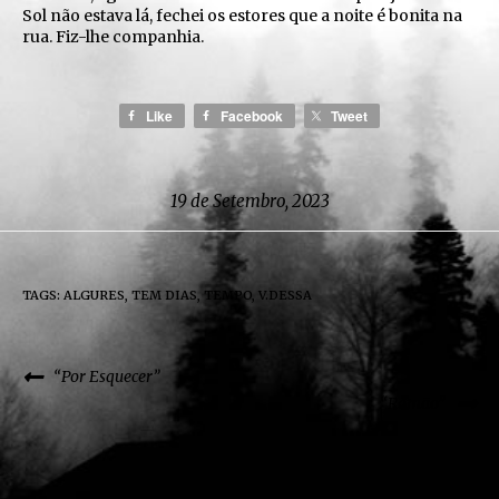
Sol não estava lá, fechei os estores que a noite é bonita na
rua. Fiz-lhe companhia.
Like
Facebook
Tweet
19 de Setembro, 2023
TAGS:
ALGURES
,
TEM DIAS
,
TEMPO
,
V.DESSA
“Por Esquecer”
“Romão”