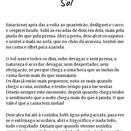
Sol
Estacionei após dar a volta ao quarteirão, desliguei o carro
e respirei fundo. Subi as escadas de dois em dois, mais pela
piada do que pela pressa. Abri a porta, descalcei os sapatos
e sentei a mala no sofá, que no chão dá avareza. Sentei-me
na cama e olhei para a janela.
O Sol nasce todos os dias, sobe devagar e sem pressa, a
natureza é acordar devagar, sem despertador, sem
obrigação, só porque chega a uma hora que as molas da
cama doem mais do que massajam.
Os dias já estão mais pequenos, nota-se mais quando
chego a casa, sozinha, e tenho tempo para me sentar.
Desejo sempre este momento, depois quando chega tenho
o sentimento que a noite chega mais do que à janela. O que
vale é que a cama tem molas!
Descalça fui até à cozinha, bebi água pela garrafa, para ver
se o estômago acordava, abri o frigorífico e nada feito,
tudo congelado. Diziam que quando vivesse sozinha