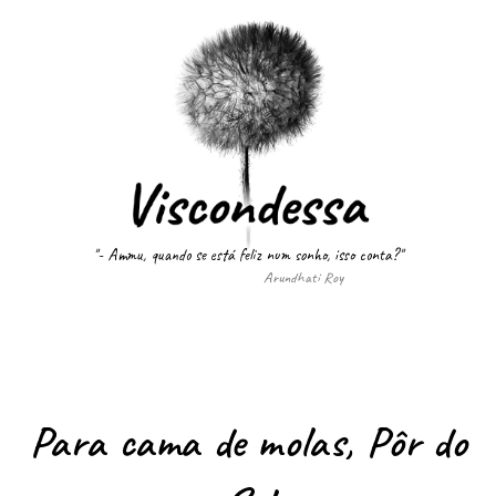
"- Ammu, quando se está feliz num sonho, isso conta?"
Arundhati Roy
Para cama de molas, Pôr do