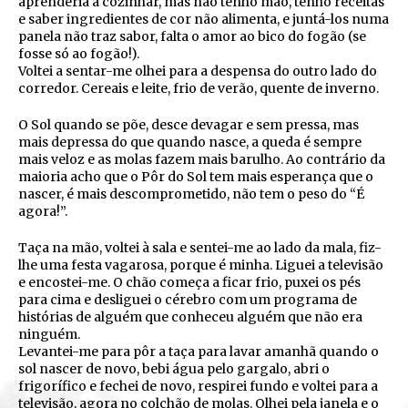
aprenderia a cozinhar, mas não tenho mão, tenho receitas
e saber ingredientes de cor não alimenta, e juntá-los numa
panela não traz sabor, falta o amor ao bico do fogão (se
fosse só ao fogão!).
Voltei a sentar-me olhei para a despensa do outro lado do
corredor. Cereais e leite, frio de verão, quente de inverno.
O Sol quando se põe, desce devagar e sem pressa, mas
mais depressa do que quando nasce, a queda é sempre
mais veloz e as molas fazem mais barulho. Ao contrário da
maioria acho que o Pôr do Sol tem mais esperança que o
nascer, é mais descomprometido, não tem o peso do “É
agora!”.
Taça na mão, voltei à sala e sentei-me ao lado da mala, fiz-
lhe uma festa vagarosa, porque é minha. Liguei a televisão
e encostei-me. O chão começa a ficar frio, puxei os pés
para cima e desliguei o cérebro com um programa de
histórias de alguém que conheceu alguém que não era
ninguém.
Levantei-me para pôr a taça para lavar amanhã quando o
sol nascer de novo, bebi água pelo gargalo, abri o
frigorífico e fechei de novo, respirei fundo e voltei para a
televisão, agora no colchão de molas. Olhei pela janela e o