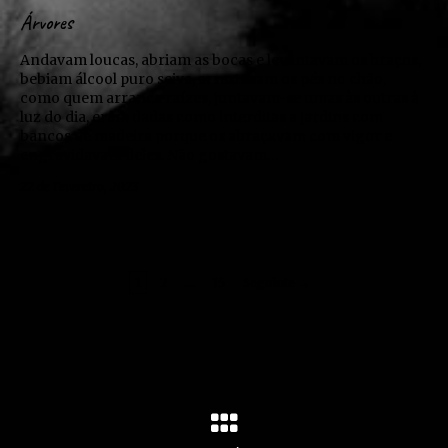
Árvores
Andavam loucas, abriam as bocas e levantavam os braços,
bebiam álcool puro seiva, arrastavam os pés no chão,
como quem arranca raízes, juntavam-se umas às outras à
luz do dia, eram dadas como interditas a jardins com
bancos de madeira porque os abraçavam com vigor e
engravidavam deles. Não gostavam…
22 de Fevereiro, 2023
1
2
…
15
Seguinte →