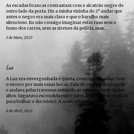
As escadas brancas contrastam com o alcatrão negro do
outro lado da porta. Diz a minha vizinha do 2º andar que
antes o negro era mais claro e que o barulho mais
silencioso. Eu não consigo imaginar estas ruas sem o
fumo dos carros, sem as sirenes da polícia, mas…
3 de Maio, 2023
Luz
A Luz era envergonhada e quieta, costumava sonhar com
o escuro por mais umas horas. Saía de casa meia apagada
e andava pelas travessas evitando as ruas largas de tijolos
altos. Vagueava escondida entre raios de sol que se vestiam
para brilhar o dia inteiro. À noite, olhava para a…
6 de Abril, 2023