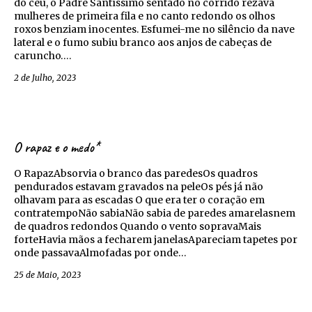
do céu, o Padre Santíssimo sentado no corrido rezava
mulheres de primeira fila e no canto redondo os olhos
roxos benziam inocentes. Esfumei-me no silêncio da nave
lateral e o fumo subiu branco aos anjos de cabeças de
caruncho….
2 de Julho, 2023
O rapaz e o medo*
O RapazAbsorvia o branco das paredesOs quadros
pendurados estavam gravados na peleOs pés já não
olhavam para as escadas O que era ter o coração em
contratempoNão sabiaNão sabia de paredes amarelasnem
de quadros redondos Quando o vento sopravaMais
forteHavia mãos a fecharem janelasApareciam tapetes por
onde passavaAlmofadas por onde…
25 de Maio, 2023