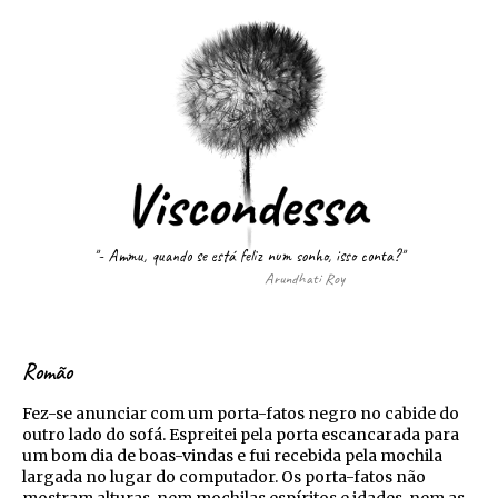
"- Ammu, quando se está feliz num sonho, isso conta?"
Arundhati Roy
Romão
Fez-se anunciar com um porta-fatos negro no cabide do
outro lado do sofá. Espreitei pela porta escancarada para
um bom dia de boas-vindas e fui recebida pela mochila
largada no lugar do computador. Os porta-fatos não
mostram alturas, nem mochilas espíritos e idades, nem as