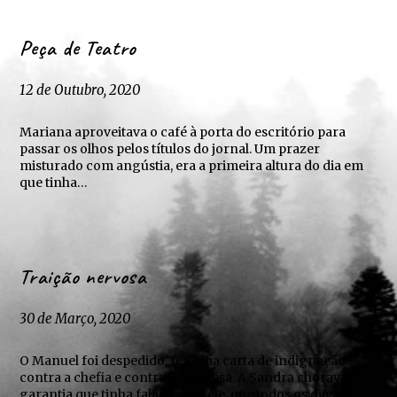
Peça de Teatro
12 de Outubro, 2020
Mariana aproveitava o café à porta do escritório para
passar os olhos pelos títulos do jornal. Um prazer
misturado com angústia, era a primeira altura do dia em
que tinha…
Traição nervosa
30 de Março, 2020
O Manuel foi despedido, fez uma carta de indignação
contra a chefia e contra a empresa. A Sandra chorava,
garantia que tinha falado com ele, que todos os dias