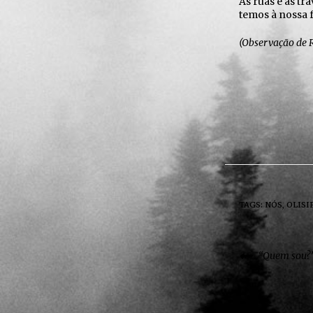
As ruas e as t
temos à nossa f
(Observação de 
TAGS:
NÓS
,
OLISI
“Quem sou?