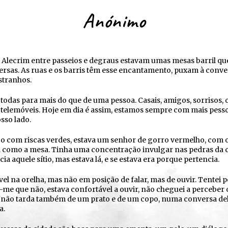
Anónimo
 Alecrim entre passeios e degraus estavam umas mesas barril q
ersas. As ruas e os barris têm esse encantamento, puxam à conve
stranhos.
odas para mais do que de uma pessoa. Casais, amigos, sorrisos, 
e telemóveis. Hoje em dia é assim, estamos sempre com mais pess
sso lado.
co com riscas verdes, estava um senhor de gorro vermelho, com o
tal como a mesa. Tinha uma concentração invulgar nas pedras da c
ia aquele sítio, mas estava lá, e se estava era porque pertencia.
el na orelha, mas não em posição de falar, mas de ouvir. Tentei 
-me que não, estava confortável a ouvir, não cheguei a perceber 
não tarda também de um prato e de um copo, numa conversa de
a.