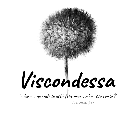
"- Ammu, quando se está feliz num sonho, isso conta?"
Arundhati Roy