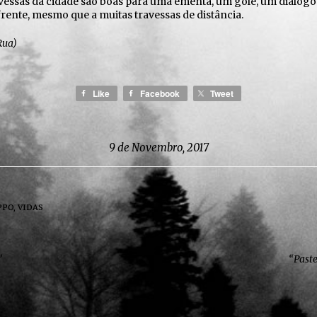
ravessas da cidade são boas para uma ementa, um gole, um diálo
rente, mesmo que a muitas travessas de distância.
Rua)
Like
Facebook
Tweet
9 de Novembro, 2017
PPO
,
VIDAS
”
“Paste