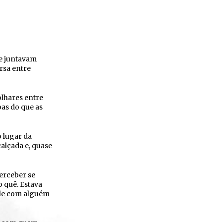
ue juntavam
rsa entre
olhares entre
oas do que as
 lugar da
alçada e, quase
perceber se
o quê. Estava
le com alguém