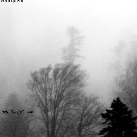
go com quem
laria Recife”