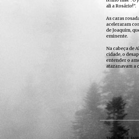
tenho mãe”. O 
ali a Rosário!”.
As caras rosad
aceleraram com
de Joaquim, qu
eminente.
Na cabeça de Al
cidade, o desap
entender o amor
atazanavam a c
TAGS:
AMOR
,
FAM