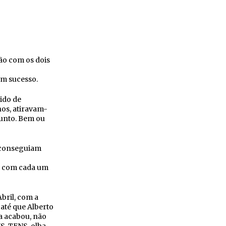
ação com os dois
em sucesso.
rido de
nos, atiravam-
sunto. Bem ou
e conseguiam
, com cada um
Abril, com a
 até que Alberto
a acabou, não