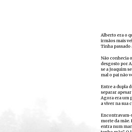
Alberto era o qu
irmãos mais ve
Tinha passado a
Não conhecia o 
desgosto por Al
se a Joaquim se
mal o pai não v
Entre a dupla 
separar apesar
Agora era um p
a viver na sua
Encontravam-se 
morte da mãe. H
entra num mant