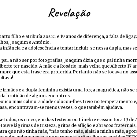
Revelação
arto filho e atribuía aos 21 e 19 anos de diferença, a falta de lig
lhos, Joaquim e António.
 infância e a adolescência a tentar incluir-se nessa dupla, mas s
pai, a não ser por fotografias, Joaquim dizia que o pai tinha mor
berto ter nascido. A mãe e a Rosário, mais velha que Alberto 17 a
mpre que esta frase era proferida. Portanto não se tocava no as
oltava!
de irmãos e a dupla feminina existia uma força magnética, não s
 da brutidão de alguns encontros.
ouco mais calmo, a idade colocou-lhes freio no temperamento e
 casa, encontravam-se menos vezes, o que também ajudava.
todos, os cinco, em dias festivos ou fúnebre e assim foi a 19 de 
ouve lágrimas de tristeza, gritos de aflição e abraços fraternais,
ra que não tinha mãe, “não tenho mãe, aiaiai a minha mãe, agor