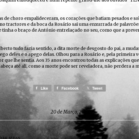
Joaquim enlouqueceu e num repente gritou-lhe aos ouvidos “TEN
as de choro empalideceram, os corações que batiam pesados e so
o tractores e da boca da Rosário sai uma enxurrada de palavrõe
e tinha o braço de António entrelaçado no seu, como que a prev
berto tudo fazia sentido, a dita morte de desgosto do pai, a muda
ego deles e o apego delas. Olhou para a Rosário e, pela primeira 
 que lhe sentia. Aos 35 anos encontrou todas as explicações que
abeça até ali, como a morte pode ser reveladora, não perdera a 
Like
Facebook
Tweet
20 de Março, 2019
ÍLIA
,
VIDAS