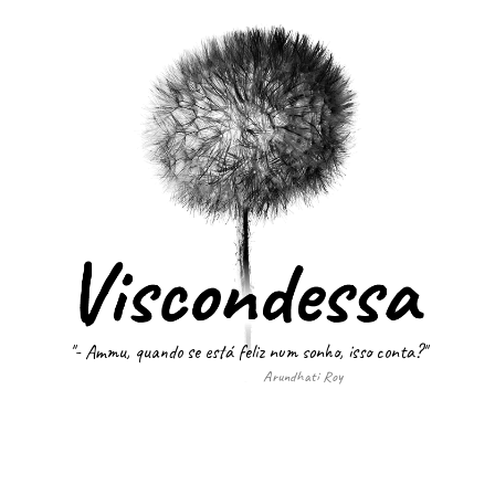
"- Ammu, quando se está feliz num sonho, isso conta?"
Arundhati Roy