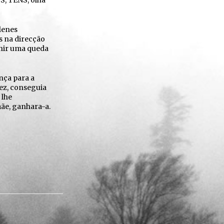
S, TENS, olha
lenes
s na direcção
enir uma queda
nça para a
vez, conseguia
 lhe
mãe, ganhara-a.