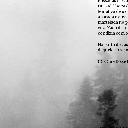
Passadas três 
rua até à boca 
tentativa de o
aparada e ouviu
martelada no pe
voz. Nada disto
condizia com o
Na porta de cas
daquele abraço 
(
Diz Que Disse
TAGS:
DIZQUEDIS