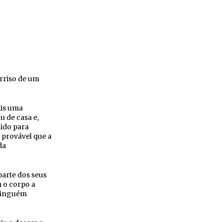
orriso de um
ais uma
u de casa e,
hido para
 provável que a
da
parte dos seus
m o corpo a
 ninguém