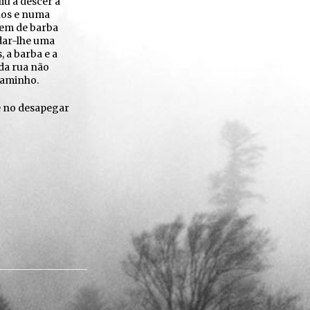
iu a descer a
lhos e numa
mem de barba
 dar-lhe uma
, a barba e a
 da rua não
caminho.
 e no desapegar