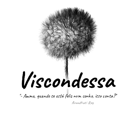
"- Ammu, quando se está feliz num sonho, isso conta?"
Arundhati Roy