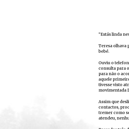
“Estás linda nes
Teresa olhava 
bebé.
Ouviu o telefo
consulta para o
para não o acor
aquele primeiro
tivesse visto a
movimentada D.
Assim que desl
contactos, proc
tremer como se
atendeu, nenhu