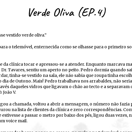
Verde Oliva (EP.4)
se vestido verde oliva.”
para o telemóvel, enternecida como se olhasse para o primeiro s
ne da clínica tocar e apressou-se a atender. Enquanto marcava m
 Dr. Tavares, sentiu um aperto no peito. Pedro dormia quando sai
dar, tinha-se vestido na sala, ele não sabia que roupa tinha escol
 dia de Outono. Mais! Pedro trabalhava nos arrabaldes, não seria
través daqueles vidros que ligavam o chão ao tecto e a separavam 
 João V.
igou a chamada, voltou a abrir a mensagem, o número não fazia 
urou na lista de clientes da clínica e zero correspondências. Co
 estivesse a passar o metro por baixo dos pés, ligou duas vezes,
m voice mail.