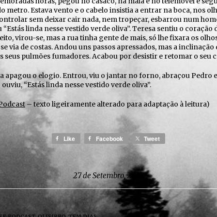
demoradas horas, pegou no casaco, na mala e no telemóvel e segu
do metro. Estava vento e o cabelo insistia a entrar na boca, nos o
 controlar sem deixar cair nada, nem tropeçar, esbarrou num ho
 “Estás linda nesse vestido verde oliva”. Teresa sentiu o coração
ito, virou-se, mas a rua tinha gente de mais, só lhe fixara os olhos
 se via de costas. Andou uns passos apressados, mas a inclinação
s seus pulmões fumadores. Acabou por desistir e retomar o seu 
a apagou o elogio. Entrou, viu o jantar no forno, abraçou Pedro
ouviu, “Estás linda nesse vestido verde oliva”.
 Podcast
– texto ligeiramente alterado para adaptação à leitura)
Like
Facebook
Tweet
27 de Setembro, 2020
SE.PODCAST
,
OLISIPPO
,
TEM DIAS